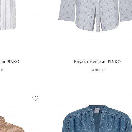
кая PINKO
Блузка женская PINKO
 ₽
34 800 ₽