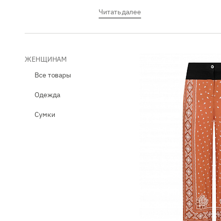
Читать далее
В ассортименте PINKO представлены р
оригинальные принты и утонченные ф
предпочитает женщина, в коллекциях
ЖЕНЩИНАМ
В торговом доме Pinco вы гарантиров
Все товары
Одежда
Сумки