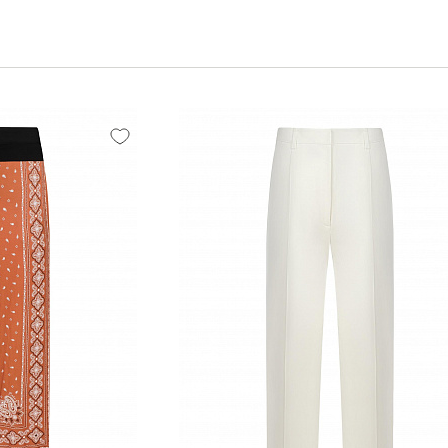
азнообразные актуальные модели: от элегантных платьев и юбок до
асоны делают каждую вещь PINKO неповторимой и оригинальной. Не
 PINKO она найдет идеальную вещь, которая подчеркнет ее индивид
анно покупаете оригинальные модели бренда с доставкой по Москве