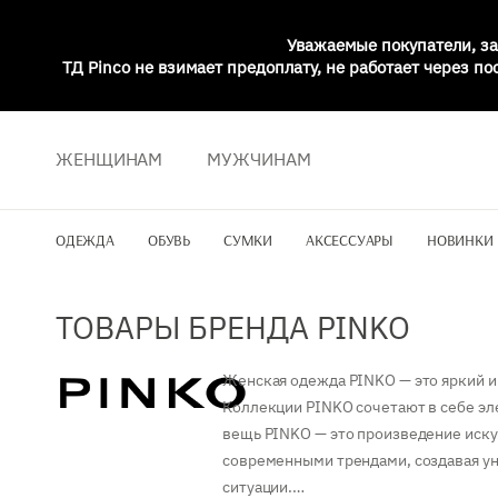
Уважаемые покупатели, за
ТД Pinco не взимает предоплату, не работает через п
ЖЕНЩИНАМ
МУЖЧИНАМ
ОДЕЖДА
ОБУВЬ
СУМКИ
АКСЕССУАРЫ
НОВИНКИ
ТОВАРЫ БРЕНДА PINKO
Женская одежда PINKO — это яркий 
Коллекции PINKO сочетают в себе эле
вещь PINKO — это произведение иску
современными трендами, создавая ун
ситуации.