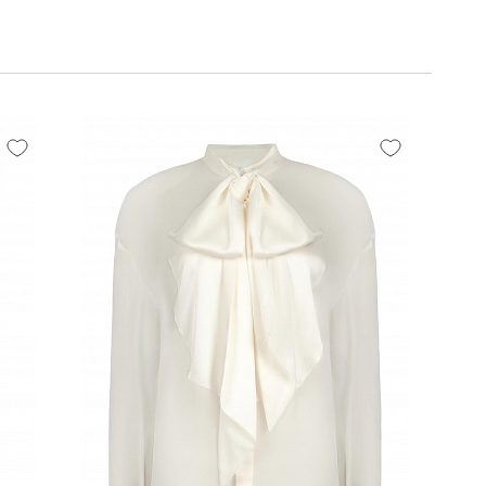
 стильных брюк и топов. Богатый цветовой спектр,
зависимо от того, какой стиль или настроение
уальность.
.